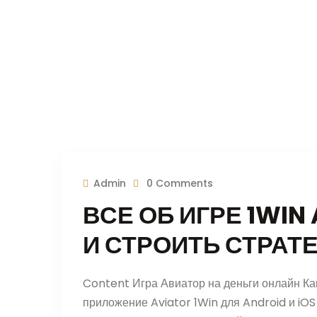
Admin
0 Comments
ВСЕ ОБ ИГРЕ 1WIN 
И СТРОИТЬ СТРА
Content Игра Авиатор на деньги онлайн Как 
приложение Aviator 1Win для Android и iOS