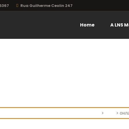
6367
Rua Guilherme Ceolin 247
Home
A LNS M
:
ОНЛАЙН КА
úrgica - Manutenção e Fabricação Insdutrial
>
Blog
> онл