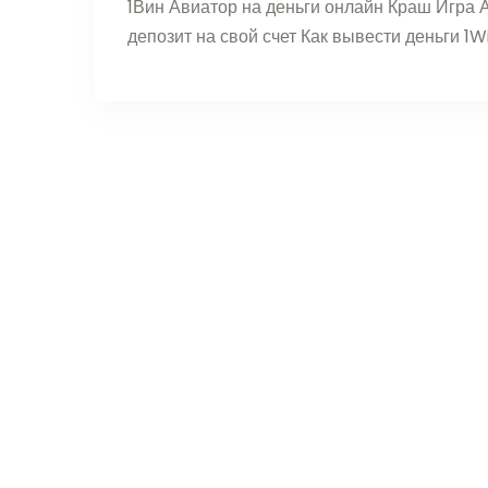
1Вин Авиатор на деньги онлайн Краш Игра А
депозит на свой счет Как вывести деньги 1W