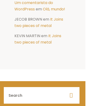
Um comentarista do
WordPress
em
Olá, mundo!
JECOB BROWN
em
It Joins
two pieces of metal
KEVIN MARTIN
em
It Joins
two pieces of metal