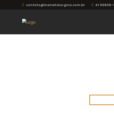
contato@lnsmetalurgica.com.br
41 99806-
TAG
LNS Metal