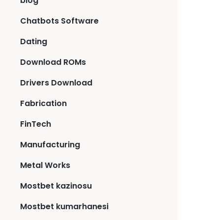
blog
Chatbots Software
Dating
Download ROMs
Drivers Download
Fabrication
FinTech
Manufacturing
Metal Works
Mostbet kazinosu
Mostbet kumarhanesi