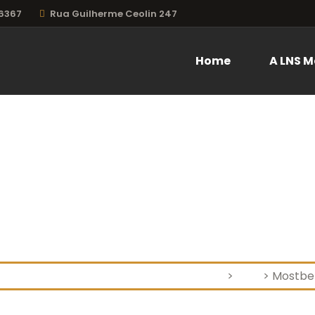
6367
Rua Guilherme Ceolin 247
Home
A LNS M
STBET AZƏ
ica - Manutenção e Fabricação Insdutrial
>
Blog
> Mostbe