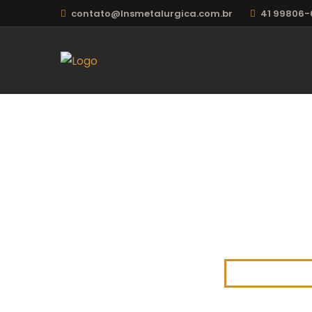
contato@lnsmetalurgica.com.br
41 99806-
TAG:
MO
LNS Metalúrg