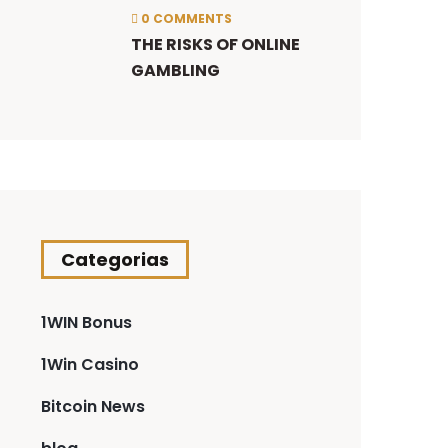
0 COMMENTS
THE RISKS OF ONLINE
GAMBLING
Categorias
1WIN Bonus
1Win Casino
Bitcoin News