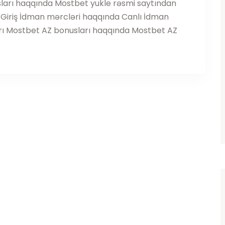
ları haqqında Mostbet yukle rəsmi saytından
z Giriş İdman mərcləri haqqında Canlı İdman
rı Mostbet AZ bonusları haqqında Mostbet AZ