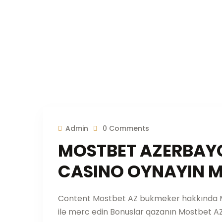
Admin
0 Comments
MOSTBET AZERBAY
CASINO OYNAYIN M
Content Mostbet AZ bukmeker hakkında 
ilə mərc edin Bonuslar qazanın Mostbet 