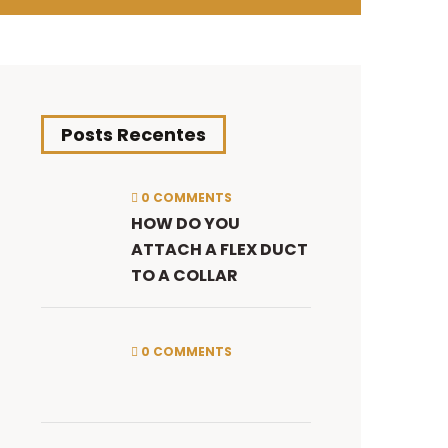
Posts Recentes
0 COMMENTS
HOW DO YOU
ATTACH A FLEX DUCT
TO A COLLAR
0 COMMENTS