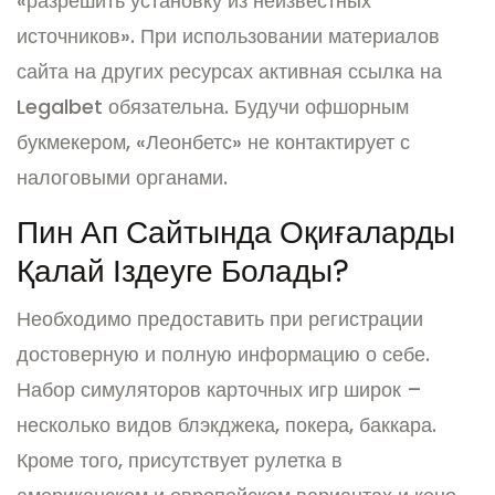
«разрешить установку из неизвестных
источников». При использовании материалов
сайта на других ресурсах активная ссылка на
Legalbet обязательна. Будучи офшорным
букмекером, «Леонбетс» не контактирует с
налоговыми органами.
Пин Ап Сайтында Оқиғаларды
Қалай Іздеуге Болады?
Необходимо предоставить при регистрации
достоверную и полную информацию о себе.
Набор симуляторов карточных игр широк –
несколько видов блэкджека, покера, баккара.
Кроме того, присутствует рулетка в