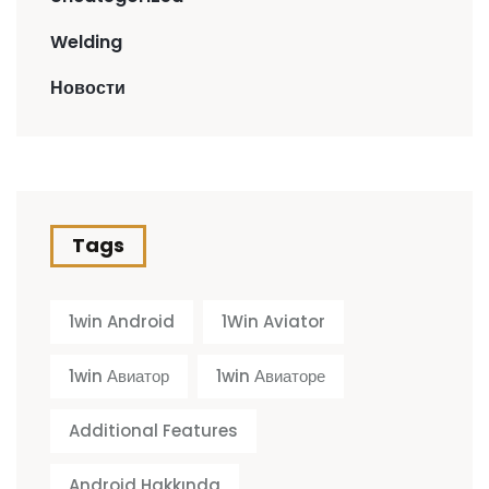
Welding
Новости
Tags
1win Android
1Win Aviator
1win Авиатор
1win Авиаторе
Additional Features
Android Hakkında