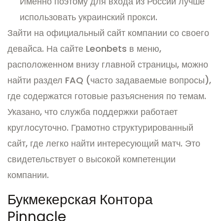
Именно поэтому для входа из России лучше
использовать украинский прокси.
Зайти на официальный сайт компании со своего
девайса. На сайте Leonbets в меню,
расположенном внизу главной страницы, можно
найти раздел FAQ (часто задаваемые вопросы),
где содержатся готовые разъяснения по темам.
Указано, что служба поддержки работает
круглосуточно. Грамотно структурированный
сайт, где легко найти интересующий матч. Это
свидетельствует о высокой компетенции
компании.
Букмекерская Контора
Pinnacle