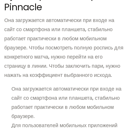
Pinnacle
Она загружается автоматически при входе на
сайт со смартфона или планшета, стабильно
работает практически в любом мобильном
браузере. Чтобы посмотреть полную роспись для
конкретного матча, нужно перейти на его
страницу в линии. Чтобы заключить пари, нужно
нажать на коэффициент выбранного исхода.
Она загружается автоматически при входе на
сайт со смартфона или планшета, стабильно
работает практически в любом мобильном
браузере.
Для пользователей мобильных приложений