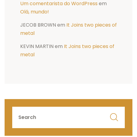
Um comentarista do WordPress
em
Olá, mundo!
JECOB BROWN
em
It Joins two pieces of
metal
KEVIN MARTIN
em
It Joins two pieces of
metal