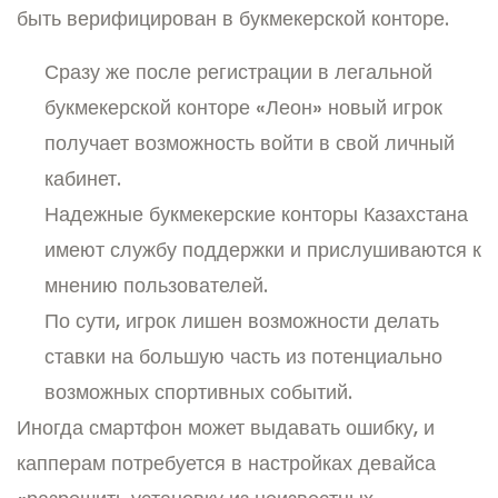
быть верифицирован в букмекерской конторе.
Сразу же после регистрации в легальной
букмекерской конторе «Леон» новый игрок
получает возможность войти в свой личный
кабинет.
Надежные букмекерские конторы Казахстана
имеют службу поддержки и прислушиваются к
мнению пользователей.
По сути, игрок лишен возможности делать
ставки на большую часть из потенциально
возможных спортивных событий.
Иногда смартфон может выдавать ошибку, и
капперам потребуется в настройках девайса