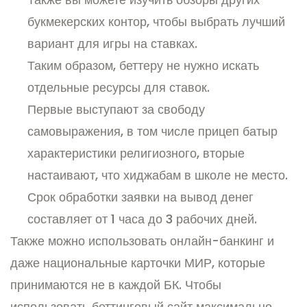
букмекерских контор, чтобы выбрать лучший
вариант для игры на ставках.
Таким образом, беттеру не нужно искать
отдельные ресурсы для ставок.
Первые выступают за свободу
самовыражения, в том числе прицеп батыр
характеристики религиозного, вторые
настаивают, что хиджабам в школе не место.
Срок обработки заявки на вывод денег
составляет от 1 часа до 3 рабочих дней.
Также можно использовать онлайн-банкинг и
даже национальные карточки МИР, которые
принимаются не в каждой БК. Чтобы
использовать беттинговый сайт максимально