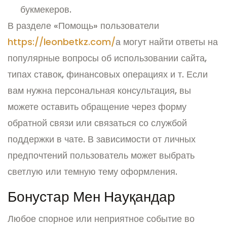
букмекеров.
В разделе «Помощь» пользователи
https://leonbetkz.com/
а могут найти ответы на
популярные вопросы об использовании сайта,
типах ставок, финансовых операциях и т. Если
вам нужна персональная консультация, вы
можете оставить обращение через форму
обратной связи или связаться со службой
поддержки в чате. В зависимости от личных
предпочтений пользователь может выбрать
светлую или темную тему оформления.
Бонустар Мен Науқандар
Любое спорное или неприятное событие во