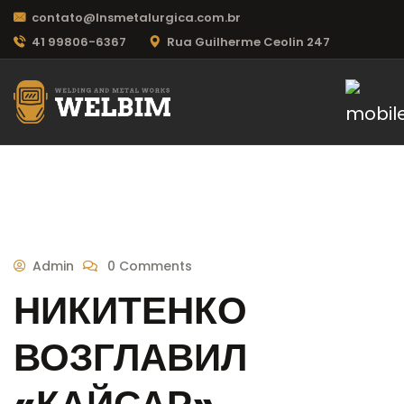
contato@lnsmetalurgica.com.br
41 99806-6367
Rua Guilherme Ceolin 247
Admin
0 Comments
НИКИТЕНКО
ВОЗГЛАВИЛ