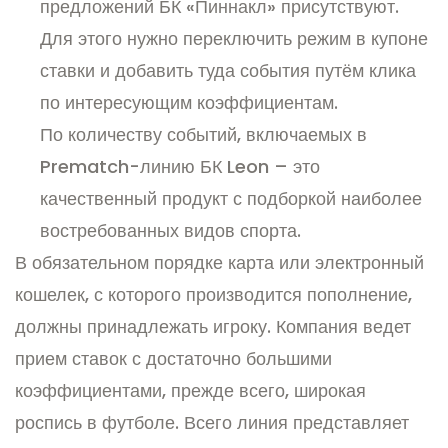
предложений БК «Пиннакл» присутствуют.
Для этого нужно переключить режим в купоне
ставки и добавить туда события путём клика
по интересующим коэффициентам.
По количеству событий, включаемых в
Prematch-линию БК Leon – это
качественный продукт с подборкой наиболее
востребованных видов спорта.
В обязательном порядке карта или электронный
кошелек, с которого производится пополнение,
должны принадлежать игроку. Компания ведет
прием ставок с достаточно большими
коэффициентами, прежде всего, широкая
роспись в футболе. Всего линия представляет