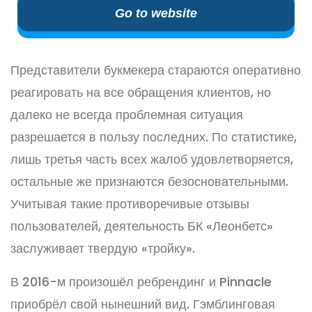
Go to website
Представители букмекера стараются оперативно
реагировать на все обращения клиентов, но
далеко не всегда проблемная ситуация
разрешается в пользу последних. По статистике,
лишь третья часть всех жалоб удовлетворяется,
остальные же признаются безосновательными.
Учитывая такие противоречивые отзывы
пользователей, деятельность БК «Леонбетс»
заслуживает твердую «тройку».
В 2016-м произошёл ребрендинг и Pinnacle
приобрёл свой нынешний вид. Гэмблинговая