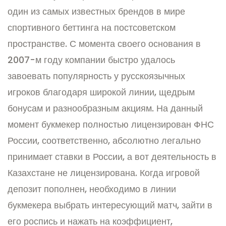
один из самых известных брендов в мире
спортивного беттинга на постсоветском
пространстве. С момента своего основания в
2007-м году компании быстро удалось
завоевать популярность у русскоязычных
игроков благодаря широкой линии, щедрым
бонусам и разнообразным акциям. На данный
момент букмекер полностью лицензирован ФНС
России, соответственно, абсолютно легально
принимает ставки в России, а вот деятельность в
Казахстане не лицензирована. Когда игровой
депозит пополнен, необходимо в линии
букмекера выбрать интересующий матч, зайти в
его роспись и нажать на коэффициент,