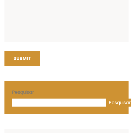
SUBMIT
Pesquisar
Pesquisar