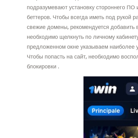
подразумевают установку стороннего ПО и
беттеров. Чтобы всегда иметь под рукой р
свежие домены, рекомендуется добавить в
необходимо щелкнуть по личному кабинету
предложенном окне указываем наиболее у
Чтобы попасть на сайт, необходимо воспо
блокировки
.