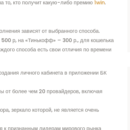
на то, кто получит какую-либо премию
1win
.
лнения зависят от выбранного способа.
500 р, на «Тинькофф» – 300 р., для кошелька
аждого способа есть свои отличия по времени
оздания личного кабинета в приложении БК
ы от более чем 20 провайдеров, включая
ора, зеркало которой, не является очень
ся к признанным лидерам мирового рынка