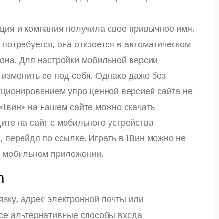
ция и компания получила свое привычное имя.
 потребуется, она откроется в автоматическом
фона. Для настройки мобильной версии
 изменить ее под себя. Однако даже без
кционированием упрощенной версией сайта не
«1вин» на нашем сайте можно скачать
дите на сайт с мобильного устройства
, перейдя по ссылке. Играть в 1Вин можно не
и мобильном приложении.
n
язку, адрес электронной почты или
 все альтернативные способы входа