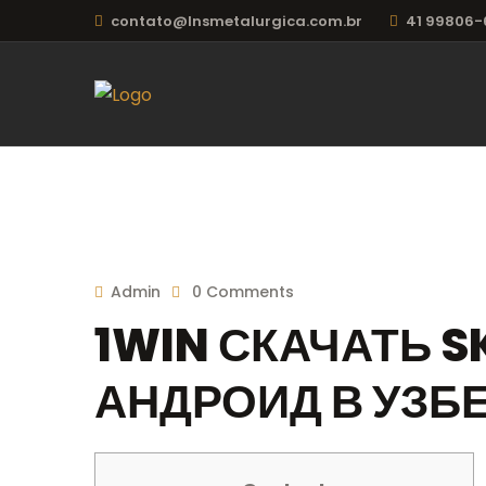
contato@lnsmetalurgica.com.br
41 99806-
Admin
0 Comments
1WIN СКАЧАТЬ 
АНДРОИД В УЗБ