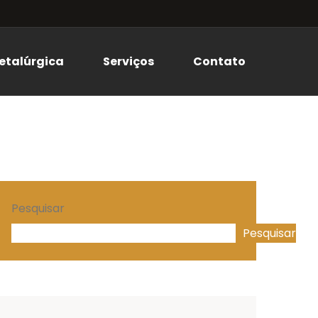
etalúrgica
Serviços
Contato
Pesquisar
Pesquisar