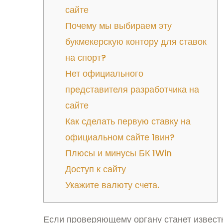
сайте
Почему мы выбираем эту
букмекерскую контору для ставок
на спорт?
Нет официального
представителя разработчика на
сайте
Как сделать первую ставку на
официальном сайте 1вин?
Плюсы и минусы БК 1Win
Доступ к сайту
Укажите валюту счета.
Если проверяющему органу станет известн