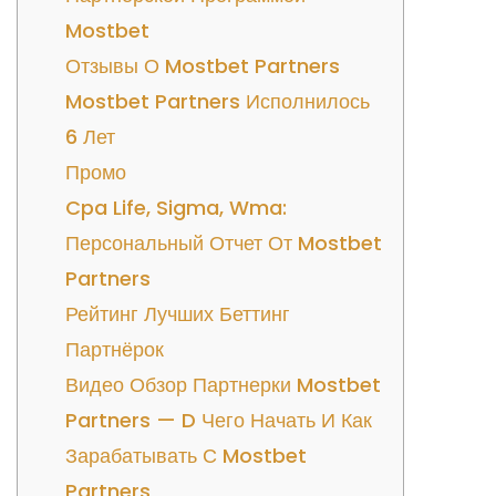
Mostbet
Отзывы О Mostbet Partners
Mostbet Partners Исполнилось
6 Лет
Промо
Cpa Life, Sigma, Wma:
Персональный Отчет От Mostbet
Partners
Рейтинг Лучших Беттинг
Партнёрок
Видео Обзор Партнерки Mostbet
Partners — D Чего Начать И Как
Зарабатывать С Mostbet
Partners