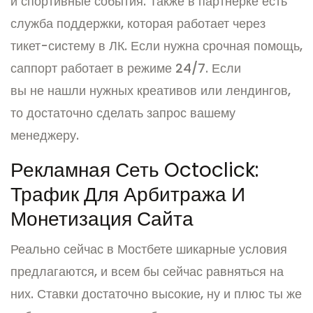
и спортивные события.
Также в партнёрке есть
служба поддержки, которая работает через
тикет-систему в ЛК.
Если нужна срочная помощь,
саппорт работает в режиме 24/7.
Если
вы не нашли нужных креативов или лендингов,
то достаточно сделать запрос вашему
менеджеру.
Рекламная Сеть Octoclick:
Трафик Для Арбитража И
Монетизация Сайта
Реально сейчас в Мостбете шикарные условия
предлагаются, и всем бы сейчас равняться на
них.
Ставки достаточно высокие, ну и плюс ты же