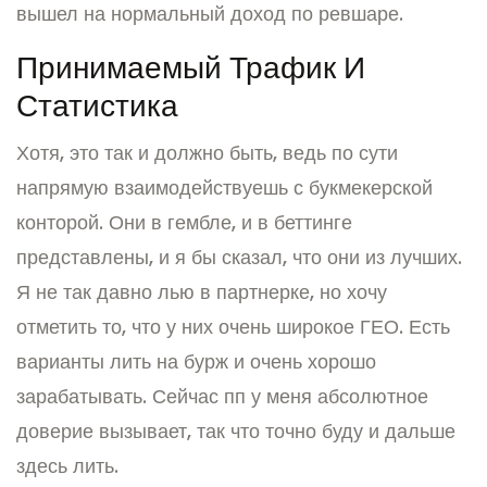
вышел на нормальный доход по ревшаре.
Принимаемый Трафик И
Статистика
Хотя, это так и должно быть, ведь по сути
напрямую взаимодействуешь с букмекерской
конторой.
Они в гембле, и в беттинге
представлены, и я бы сказал, что они из лучших.
Я не так давно лью в партнерке, но хочу
отметить то, что у них очень широкое ГЕО.
Есть
варианты лить на бурж и очень хорошо
зарабатывать.
Сейчас пп у меня абсолютное
доверие вызывает, так что точно буду и дальше
здесь лить.