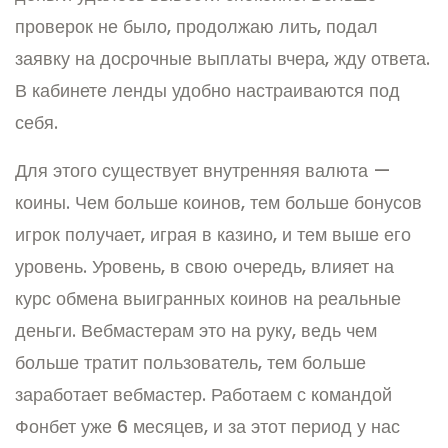
проверок не было, продолжаю лить, подал
заявку на досрочные выплаты вчера, жду ответа.
В кабинете ленды удобно настраиваются под
себя.
Для этого существует внутренняя валюта —
коины.
Чем больше коинов, тем больше бонусов
игрок получает, играя в казино, и тем выше его
уровень.
Уровень, в свою очередь, влияет на
курс обмена выигранных коинов на реальные
деньги.
Вебмастерам это на руку, ведь чем
больше тратит пользователь, тем больше
заработает вебмастер.
Работаем с командой
Фонбет уже 6 месяцев, и за этот период у нас