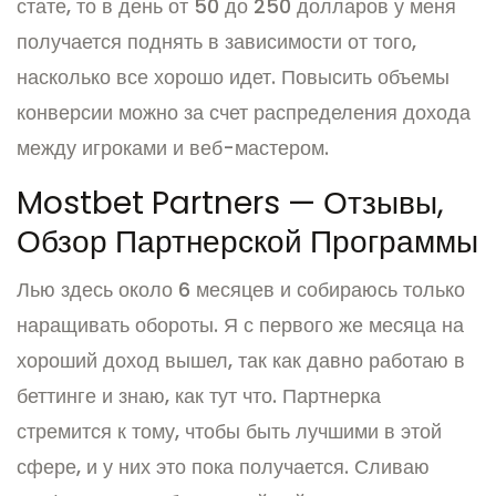
стате, то в день от 50 до 250 долларов у меня
получается поднять в зависимости от того,
насколько все хорошо идет.
Повысить объемы
конверсии можно за счет распределения дохода
между игроками и веб-мастером.
Mostbet Partners — Отзывы,
Обзор Партнерской Программы
Лью здесь около 6 месяцев и собираюсь только
наращивать обороты.
Я с первого же месяца на
хороший доход вышел, так как давно работаю в
беттинге и знаю, как тут что.
Партнерка
стремится к тому, чтобы быть лучшими в этой
сфере, и у них это пока получается.
Сливаю