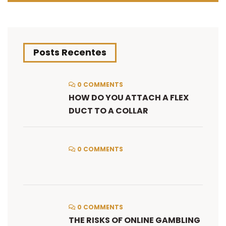
Posts Recentes
0 COMMENTS
HOW DO YOU ATTACH A FLEX
DUCT TO A COLLAR
0 COMMENTS
0 COMMENTS
THE RISKS OF ONLINE GAMBLING