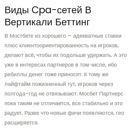
Виды Cpa-сетей В
Вертикали Беттинг
В Мостбете из хорошего – адекватные ставки
плюс клиентоориентированность на игроков,
делают всё, чтобы их подольше удержать.
А это
уже в интересах партнеров в том числе, ибо
ребиллы денег тоже приносят.
К тому же
лайфтайм пожизненный тут, игроков через
полгода-год не отвязывают.
Мосбет Партнерс
пока таким не отличается, все стабильно и это
радует.
Разве что новые фичи появляются, гео
расширяется.