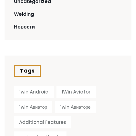
Uncategorized
Welding
Новости
Tags
1win Android
1Win Aviator
1win Авиатор
1win Авиаторе
Additional Features