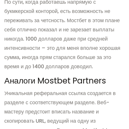
По сути, когда работаешь напрямую с
букмкерской конторой, есть возможность не
переживать за четсность.
Мостбет в этом плане
себя отлично показал и не зарезает выплаты
никогда.
1000 долларов даже при средней
интенсивности – это для меня вполне хорошая
сумма, иногда прям старался больше за это
время и до 1400 долларов доводил.
Аналоги Mostbet Partners
Уникальная реферальная ссылка создается в
разделе с соответствующем разделе.
Веб-
мастеру предстоит вписать название и
скопировать URL, ведущий на одну из