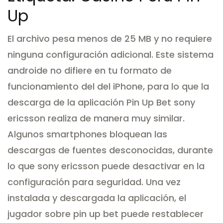
Up
El archivo pesa menos de 25 MB y no requiere
ninguna configuración adicional.
Este sistema
androide no difiere en tu formato de
funcionamiento del del iPhone, para lo que la
descarga de la aplicación Pin Up Bet sony
ericsson realiza de manera muy similar.
Algunos smartphones bloquean las
descargas de fuentes desconocidas, durante
lo que sony ericsson puede desactivar en la
configuración para seguridad.
Una vez
instalada y descargada la aplicación, el
jugador sobre pin up bet puede restablecer