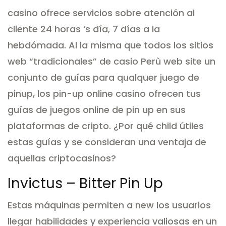
casino ofrece servicios sobre atención al
cliente 24 horas ‘s día, 7 días a la
hebdómada.
Al la misma que todos los sitios
web “tradicionales” de casio Perù web site un
conjunto de guías para qualquer juego de
pinup, los pin-up online casino ofrecen tus
guías de juegos online de pin up en sus
plataformas de cripto.
¿Por qué child útiles
estas guías y se consideran una ventaja de
aquellas criptocasinos?
Invictus – Bitter Pin Up
Estas máquinas permiten a new los usuarios
llegar habilidades y experiencia valiosas en un