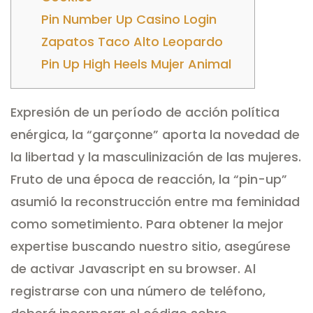
Pin Number Up Casino Login
Zapatos Taco Alto Leopardo
Pin Up High Heels Mujer Animal
Expresión de un período de acción política
enérgica, la “garçonne” aporta la novedad de
la libertad y la masculinización de las mujeres.
Fruto de una época de reacción, la “pin-up”
asumió la reconstrucción entre ma feminidad
como sometimiento.
Para obtener la mejor
expertise buscando nuestro sitio, asegúrese
de activar Javascript en su browser.
Al
registrarse con una número de teléfono,