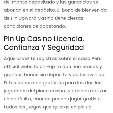
del monto depositado y las ganancias se
abonan en el depósito.
El bono de bienvenida
de Pin Upward Casino tiene ciertas
condiciones de apostando.
Pin Up Casino Licencia,
Confianza Y Seguridad
Aquella vez te registras sobre el casio Perù
official website pin-up te dan numerosos y
grandes bonos sin depósito y de bienvenida.
Estos bonos son gratuitos para los dos los
jugadores del pinup casino.
No debes realizar
un depósito, cuando puedes jugar gratis a
todos los juegos que quieras en pin up.