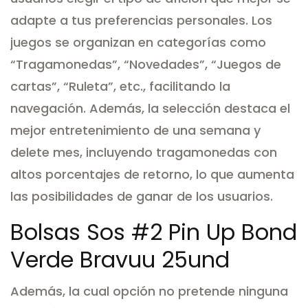
adapte a tus preferencias personales.
Los
juegos se organizan en categorías como
“Tragamonedas”, “Novedades”, “Juegos de
cartas”, “Ruleta”, etc., facilitando la
navegación.
Además, la selección destaca el
mejor entretenimiento de una semana y
delete mes, incluyendo tragamonedas con
altos porcentajes de retorno, lo que aumenta
las posibilidades de ganar de los usuarios.
Bolsas Sos #2 Pin Up Bond
Verde Bravuu 25und
Además, la cual opción no pretende ninguna