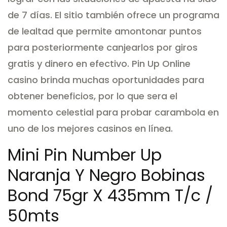
de 7 días.
El sitio también ofrece un programa
de lealtad que permite amontonar puntos
para posteriormente canjearlos por giros
gratis y dinero en efectivo.
Pin Up Online
casino brinda muchas oportunidades para
obtener beneficios, por lo que sera el
momento celestial para probar carambola en
uno de los mejores casinos en línea.
Mini Pin Number Up
Naranja Y Negro Bobinas
Bond 75gr X 435mm T/c /
50mts