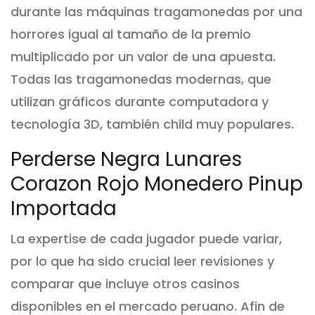
durante las máquinas tragamonedas por una
horrores igual al tamaño de la premio
multiplicado por un valor de una apuesta.
Todas las tragamonedas modernas, que
utilizan gráficos durante computadora y
tecnología 3D, también child muy populares.
Perderse Negra Lunares
Corazon Rojo Monedero Pinup
Importada
La expertise de cada jugador puede variar,
por lo que ha sido crucial leer revisiones y
comparar que incluye otros casinos
disponibles en el mercado peruano.
Afin de