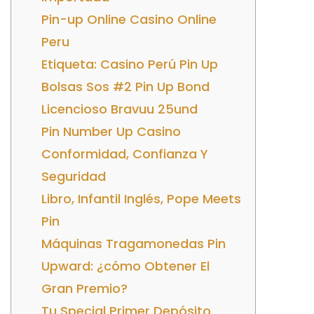
Pin-up Online Casino Online
Peru
Etiqueta: Casino Perú Pin Up
Bolsas Sos #2 Pin Up Bond
Licencioso Bravuu 25und
Pin Number Up Casino
Conformidad, Confianza Y
Seguridad
Libro, Infantil Inglés, Pope Meets
Pin
Máquinas Tragamonedas Pin
Upward: ¿cómo Obtener El
Gran Premio?
Tu Special Primer Depósito