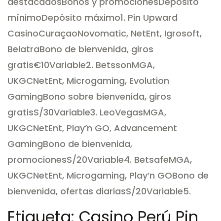
destacadosBonos y promocionesDepósito
mínimoDepósito máximo1.
Pin Upward
CasinoCuraçaoNovomatic, NetEnt, Igrosoft,
BelatraBono de bienvenida, giros
gratis€10Variable2.
BetssonMGA,
UKGCNetEnt, Microgaming, Evolution
GamingBono sobre bienvenida, giros
gratisS/30Variable3.
LeoVegasMGA,
UKGCNetEnt, Play’n GO, Advancement
GamingBono de bienvenida,
promocionesS/20Variable4.
BetsafeMGA,
UKGCNetEnt, Microgaming, Play’n GOBono de
bienvenida, ofertas diariasS/20Variable5.
Etiqueta: Casino Perú Pin