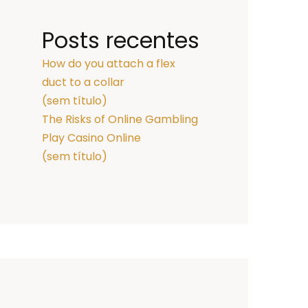
Posts recentes
How do you attach a flex
duct to a collar
(sem título)
The Risks of Online Gambling
Play Casino Online
(sem título)