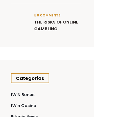
0 COMMENTS
THE RISKS OF ONLINE
GAMBLING
Categorias
1WIN Bonus
1Win Casino
Bitcoin News