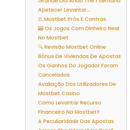
Grande Dia Ando The 1 Semana
Apetecer Levantar…
⚖️ Mostbet Prós E Contras
🎰 Os Jogos Com Dinheiro Real
No Mostbet
🔍 Revisão Mostbet Online
Bónus De Viviendas De Apostas
Os Ganhos Do Jogador Foram
Cancelados
Avaliação Dos Utilizadores De
Mostbet Casino
Como Levantar Recurso
Financeiro Na Mostbet?
A Peculiaridade Das Apostas