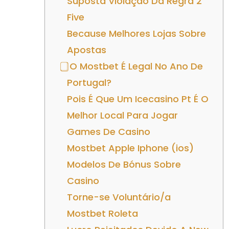
Suposta Violação Da Regra 2
Five
Because Melhores Lojas Sobre
Apostas
⃣ O Mostbet É Legal No Ano De
Portugal?
Pois É Que Um Icecasino Pt É O
Melhor Local Para Jogar
Games De Casino
Mostbet Apple Iphone (ios)
Modelos De Bónus Sobre
Casino
Torne-se Voluntário/a
Mostbet Roleta