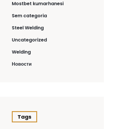
Mostbet kumarhanesi
Sem categoria
Steel Welding
Uncategorized
Welding
Новости
Tags