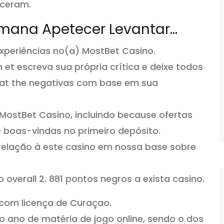
eceram.
emana Apetecer Levantar…
experiências no(a) MostBet Casino.
et escreva sua própria crítica e deixe todos
 at the negativas com base em sua
MostBet Casino, incluindo because ofertas
 boas-vindas no primeiro depósito.
elação à este casino em nossa base sobre
overall 2. 881 pontos negros a exista casino.
 com licença de Curaçao.
o ano de matéria de jogo online, sendo o dos