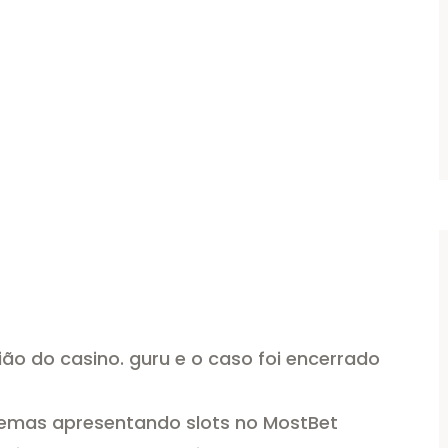
o do casino. guru e o caso foi encerrado
lemas apresentando slots no MostBet