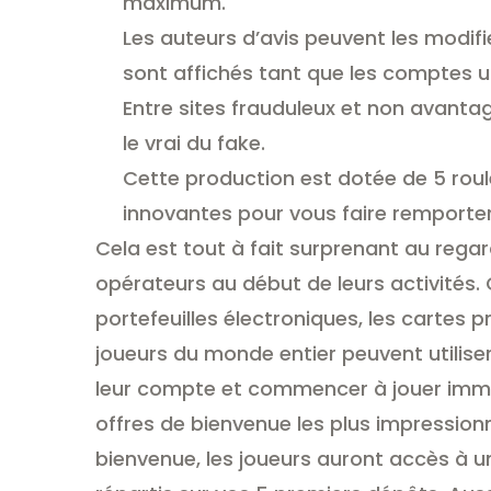
maximum.
Les auteurs d’avis peuvent les modifi
sont affichés tant que les comptes uti
Entre sites frauduleux et non avantageu
le vrai du fake.
Cette production est dotée de 5 roule
innovantes pour vous faire remporter
Cela est tout à fait surprenant au regar
opérateurs au début de leurs activités
portefeuilles électroniques, les cartes 
joueurs du monde entier peuvent utilis
leur compte et commencer à jouer imm
offres de bienvenue les plus impressio
bienvenue, les joueurs auront accès à 