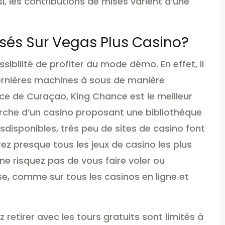
i, les contributions de mises varient d’une
osés Sur Vegas Plus Casino?
bilité de profiter du mode démo. En effet, il
 dernières machines à sous de manière
ce de Curaçao, King Chance est le meilleur
erche d’un casino proposant une bibliothèque
esdisponibles, très peu de sites de casino font
ez presque tous les jeux de casino les plus
 ne risquez pas de vous faire voler ou
e, comme sur tous les casinos en ligne et
etirer avec les tours gratuits sont limités à