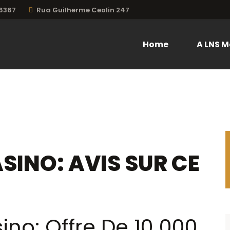
6367
Rua Guilherme Ceolin 247
Home
A LNS M
SINO: AVIS SUR CE
no: Offre De 10 000