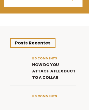
Posts Recentes
0 COMMENTS
HOW DO YOU
ATTACH A FLEX DUCT
TO A COLLAR
0 COMMENTS