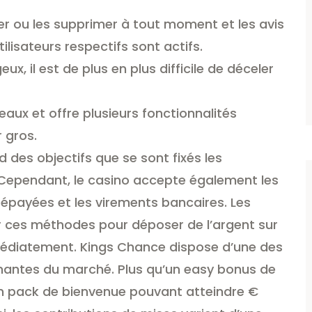
er ou les supprimer à tout moment et les avis
lisateurs respectifs sont actifs.
x, il est de plus en plus difficile de déceler
aux et offre plusieurs fonctionnalités
 gros.
d des objectifs que se sont fixés les
. Cependant, le casino accepte également les
prépayées et les virements bancaires. Les
er ces méthodes pour déposer de l’argent sur
édiatement. Kings Chance dispose d’une des
nnantes du marché. Plus qu’un easy bonus de
un pack de bienvenue pouvant atteindre €