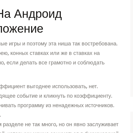
На Андроид
ложение
е игры и поэтому эта ниша так востребована.
ею, конных ставках или же в ставках на
но, если делать все грамотно и соблюдать
эффициент выгоднее использовать, нет.
дящее событие и кликнуть по коэффициенту.
ачивать программу из ненадежных источников.
.
 разделе не так много, но он явно заслуживает