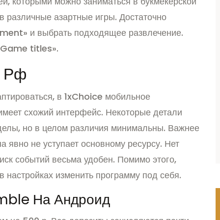
ей, которыми можно заниматься в букмекерской
 в различные азартные игры. Достаточно
hment» и выбрать подходящее развлечение.
xGame titles».
В Рф
птироваться, в 1xChoice мобильное
имеет схожий интерфейс. Некоторые детали
делы, но в целом различия минимальны. Важнее
 явно не уступает основному ресурсу. Нет
иск событий весьма удобен. Помимо этого,
в настройках изменить программу под себя.
mble На Андроид